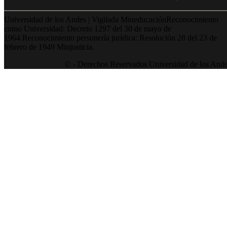
Universidad de los Andes | Vigilada MineducaciónReconocimiento
como Universidad: Decreto 1297 del 30 de mayo de
1964.Reconocimiento personería jurídica: Resolución 28 del 23 de
febrero de 1949 Minjusticia.
© - Derechos Reservados Universidad de los And