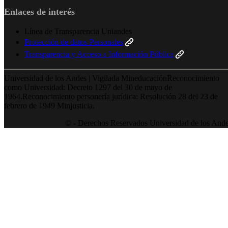
Enlaces de interés
Línea de Transparencia Uniandes
Protección de datos Personales
Transparencia y Acceso a Información Pública
Universidad de los Andes | Vigilada MineducaciónReconocimiento
como Universidad: Decreto 1297 del 30 de mayo de
1964.Reconocimiento personería jurídica: Resolución 28 del 23 de
febrero de 1949 Minjusticia.
© - Derechos Reservados Universidad de los And