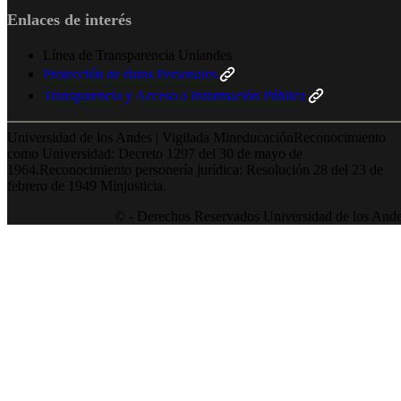
Enlaces de interés
Línea de Transparencia Uniandes
Protección de datos Personales
Transparencia y Acceso a Información Pública
Universidad de los Andes | Vigilada MineducaciónReconocimiento
como Universidad: Decreto 1297 del 30 de mayo de
1964.Reconocimiento personería jurídica: Resolución 28 del 23 de
febrero de 1949 Minjusticia.
© - Derechos Reservados Universidad de los And