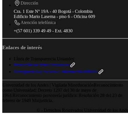
Dirección
Cra. 1 Este Nº 19A - 40 Bogotá - Colombia
Edificio Mario Laserna - piso 6 - Oficina 609
Atención telefónica
+(57 601) 339 49 49 - Ext. 4830
Enlaces de interés
Línea de Transparencia Uniandes
Protección de datos Personales
Transparencia y Acceso a Información Pública
Universidad de los Andes | Vigilada MineducaciónReconocimiento
como Universidad: Decreto 1297 del 30 de mayo de
1964.Reconocimiento personería jurídica: Resolución 28 del 23 de
febrero de 1949 Minjusticia.
© - Derechos Reservados Universidad de los And